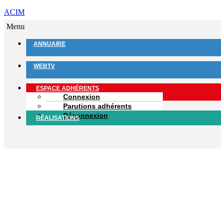
ACIM
Menu
ANNUAIRE
WEBTV
ESPACE ADHÉRENTS
Connexion
Parutions adhérents
Déconnexion
RÉALISATIONS