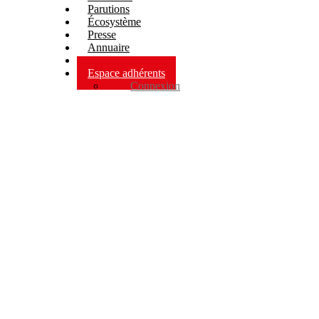
Parutions
Écosystème
Presse
Annuaire
WEBTV
Espace adhérents
Connexion
Parutions adhérents
Déconnexion
Contact
CONSTRUCTION MODU
Le système constructif modulaire est basé sur la construction d’une str
Ces constructions permettent la réalisation de bâtiments de différents u
projet (de 5 à 5000 m² et +).
Ils peuvent être superposés pour obtenir plusieurs étages.
Par ce procédé, 80 à 85% du futur bâtiment est fabriqué en atelier, ce 